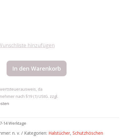
Wunschliste hinzufügen
stuch
In den Warenkorb
wertsteuerausweis, da
nehmer nach §19 (1) UStG.
zzgl.
osten
7-14 Werktage
ummer:
n. v.
Kategorien:
Halstücher
,
Schutzhöschen