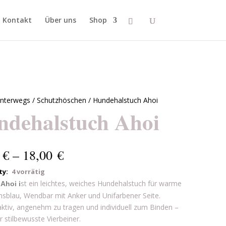
Kontakt
Über uns
Shop
nterwegs
/
Schutzhöschen
/ Hundehalstuch Ahoi
ndehalstuch Ahoi
0
€
–
18,00
€
4 vorrätig
st ein leichtes, weiches Hundehalstuch für warme
Ahoi i
nsblau, Wendbar mit Anker und Unifarbener Seite.
tiv, angenehm zu tragen und individuell zum Binden –
r stilbewusste Vierbeiner.