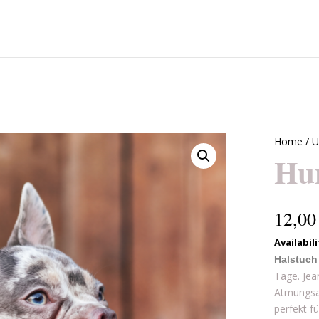
Home
/
U
Hu
12,0
Halstuch 
Tage. Jea
Atmungsak
perfekt fü