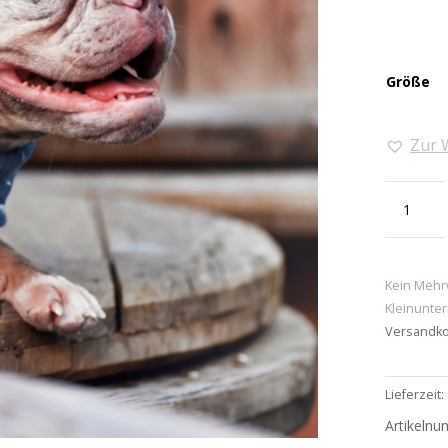
Größe
Zur 
Hundehal
Ahoi
Menge
Kein Mehr
Kleinunter
Versandk
Lieferzeit:
Artikeln