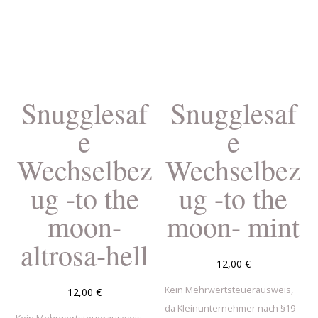
Snugglesaf
Snugglesaf
e
e
Wechselbez
Wechselbez
ug -to the
ug -to the
moon-
moon- mint
altrosa-hell
12,00
€
Kein Mehrwertsteuerausweis,
12,00
€
da Kleinunternehmer nach §19