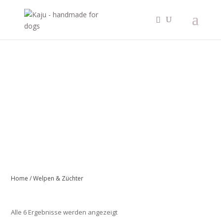
Schön, dass du
da bist!
Home
/ Welpen & Züchter
Nach
Alle 6 Ergebnisse werden angezeigt