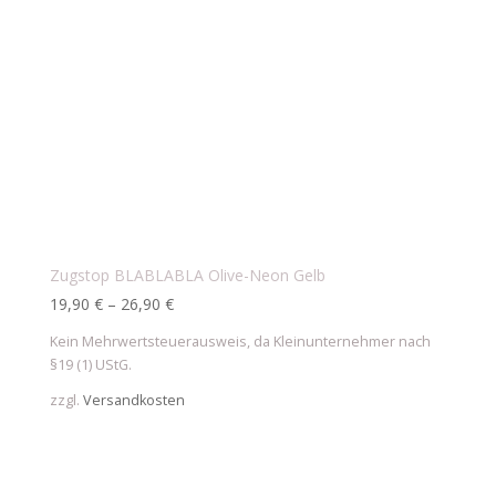
Zugstop BLABLABLA Olive-Neon Gelb
19,90
€
–
26,90
€
Kein Mehrwertsteuerausweis, da Kleinunternehmer nach
§19 (1) UStG.
zzgl.
Versandkosten