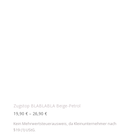
Zugstop BLABLABLA Beige-Petrol
19,90
€
–
26,90
€
Kein Mehrwertsteuerausweis, da Kleinunternehmer nach
§19 (1) UStG.