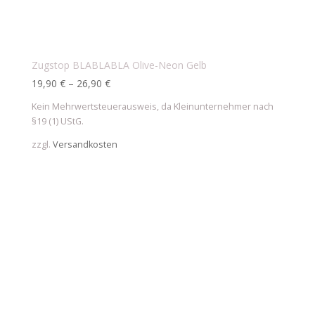
Zugstop BLABLABLA Olive-Neon Gelb
19,90
€
–
26,90
€
Kein Mehrwertsteuerausweis, da Kleinunternehmer nach
§19 (1) UStG.
zzgl.
Versandkosten