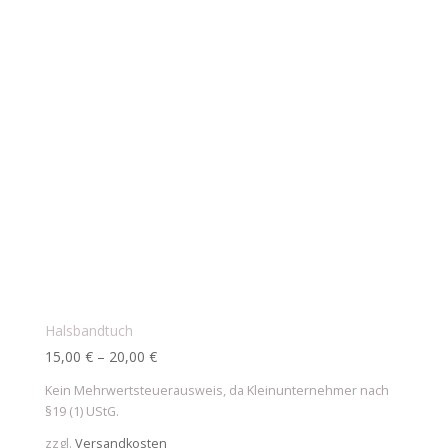
Halsbandtuch
15,00
€
–
20,00
€
Kein Mehrwertsteuerausweis, da Kleinunternehmer nach
§19 (1) UStG.
zzgl.
Versandkosten