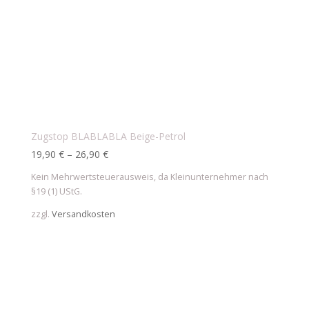
Zugstop BLABLABLA Beige-Petrol
19,90
€
–
26,90
€
Kein Mehrwertsteuerausweis, da Kleinunternehmer nach
§19 (1) UStG.
zzgl.
Versandkosten