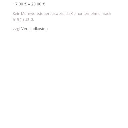
17,00
€
–
23,00
€
Kein Mehrwertsteuerausweis, da Kleinunternehmer nach
§19 (1) UStG.
zzgl.
Versandkosten