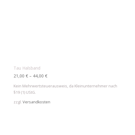
Tau Halsband
21,00
€
–
44,00
€
Kein Mehrwertsteuerausweis, da Kleinunternehmer nach
§19 (1) UStG.
zzgl.
Versandkosten